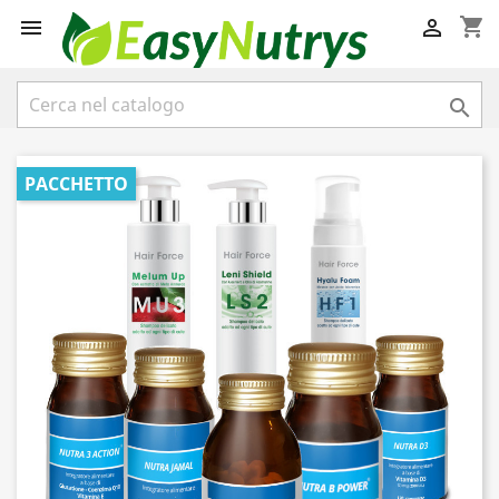
shopping_cart



PACCHETTO