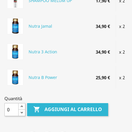
SHAMPOO MELUM UP
17,90 €
x 2
Nutra Jamal
34,90 €
x 2
Nutra 3 Action
34,90 €
x 2
Nutra B Power
25,90 €
x 2
Quantità

AGGIUNGI AL CARRELLO