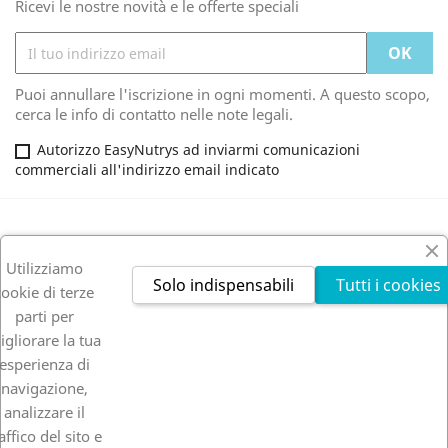
Ricevi le nostre novità e le offerte speciali
Puoi annullare l'iscrizione in ogni momenti. A questo scopo,
cerca le info di contatto nelle note legali.
Autorizzo EasyNutrys ad inviarmi comunicazioni
commerciali all'indirizzo email indicato
PRODOTTI

Utilizziamo
Solo indispensabili
Tutti i cookies
cookie di terze
LA NOSTRA AZIENDA

parti per
igliorare la tua
IL TUO ACCOUNT

esperienza di
navigazione,
INFORMAZIONI NEGOZIO
analizzare il
affico del sito e