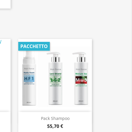
PACCHETTO
Anteprima

Pack Shampoo
55,70 €