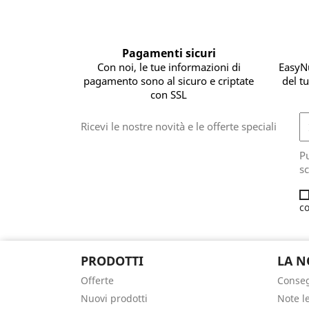
Pagamenti sicuri
Con noi, le tue informazioni di
EasyNu
pagamento sono al sicuro e criptate
del tu
con SSL
Ricevi le nostre novità e le offerte speciali
Pu
sc
co
PRODOTTI
LA N
Offerte
Conse
Nuovi prodotti
Note l