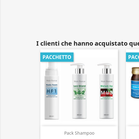
I clienti che hanno acquistato q
PACCHETTO
PAC
Anteprima

Pack Shampoo