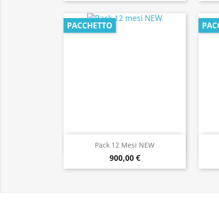
PACCHETTO
PAC
Anteprima

Pack 12 Mesi NEW
900,00 €