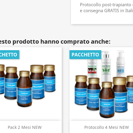
Protocollo post-trapianto 
e consegna GRATIS in Itali
uesto prodotto hanno comprato anche:
CHETTO
PACCHETTO
Anteprima
Anteprima


Pack 2 Mesi NEW
Protocollo 4 Mesi NEW