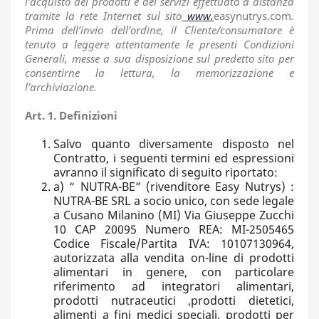
l’acquisto dei prodotti e dei servizi effettuato a distanza
tramite la rete Internet sul sito
www.
easynutrys.com
.
Prima dell’invio dell’ordine, il Cliente/consumatore è
tenuto a leggere attentamente le presenti Condizioni
Generali, messe a sua disposizione sul predetto sito per
consentirne la lettura, la memorizzazione e
l’archiviazione.
Art. 1. Definizioni
Salvo quanto diversamente disposto nel
Contratto, i seguenti termini ed espressioni
avranno il significato di seguito riportato:
a) “ NUTRA-BE” (rivenditore Easy Nutrys) :
NUTRA-BE SRL a socio unico, con sede legale
a Cusano Milanino (MI) Via Giuseppe Zucchi
10 CAP 20095 Numero REA: MI-2505465
Codice Fiscale/Partita IVA: 10107130964,
autorizzata alla vendita on-line di prodotti
alimentari in genere, con particolare
riferimento ad integratori alimentari,
prodotti nutraceutici ,prodotti dietetici,
alimenti a fini medici speciali, prodotti per