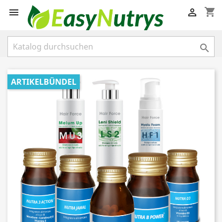
shopping_cart



ARTIKELBÜNDEL