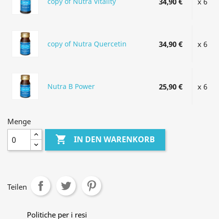
copy of Nutra Vitality
34,90 €
x 6
copy of Nutra Quercetin
34,90 €
x 6
Nutra B Power
25,90 €
x 6
Menge

IN DEN WARENKORB
Teilen
Politiche per i resi